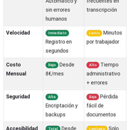
Automático y
frecuentes en
sin errores
transcripción
humanos
Velocidad
Minutos
Inmediato
Lento
Registro en
por trabajador
segundos
Costo
Desde
Tiempo
Bajo
Alto
Mensual
8€/mes
administrativo
+ errores
Seguridad
Pérdida
Alta
Baja
Encriptación y
fácil de
backups
documentos
Accesibilidad
Desde
Solo
Total
Limitada