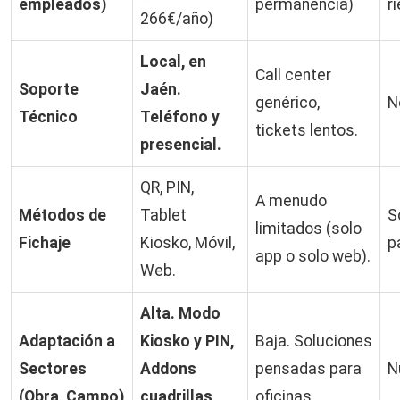
empleados)
permanencia)
r
266€/año)
Local, en
Call center
Soporte
Jaén.
genérico,
N
Técnico
Teléfono y
tickets lentos.
presencial.
QR, PIN,
A menudo
Métodos de
Tablet
S
limitados (solo
Fichaje
Kiosko, Móvil,
p
app o solo web).
Web.
Alta. Modo
Adaptación a
Kiosko y PIN,
Baja. Soluciones
Sectores
Addons
pensadas para
N
(Obra, Campo)
cuadrillas
oficinas.