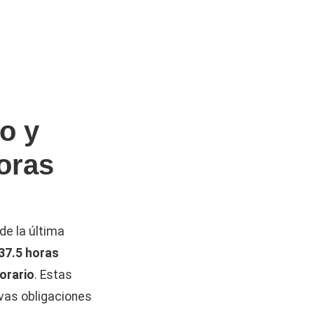
o y
oras
de la última
37.5 horas
orario
. Estas
evas obligaciones