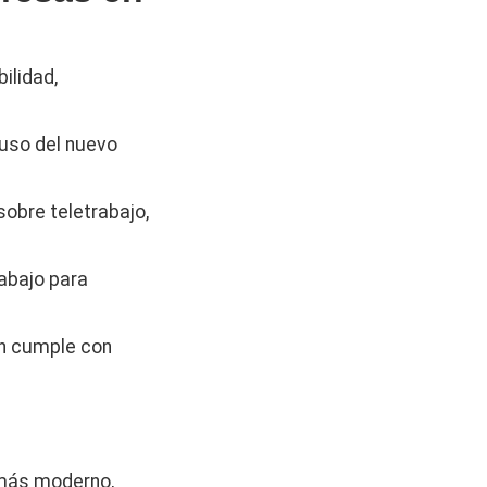
ilidad,
 uso del nuevo
obre teletrabajo,
rabajo para
n cumple con
 más moderno,