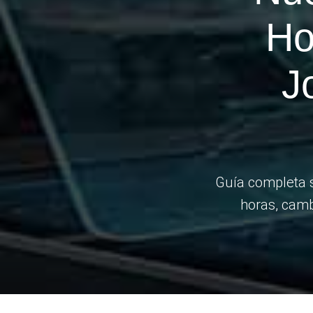
Ho
J
Guía completa s
horas, camb