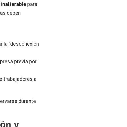
e inalterable
para
mas deben
r la "desconexión
xpresa previa por
e trabajadores a
servarse durante
ión y