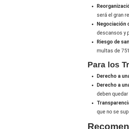
Reorganizació
será el gran r
Negociación c
descansos y p
Riesgo de sa
multas de 751
Para los T
Derecho a una
Derecho a una
deben quedar 
Transparencia
que no se supe
Recomend