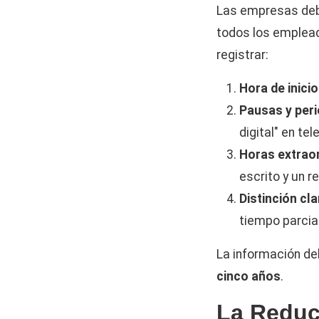
Las empresas debe
todos los emplead
registrar:
Hora de inicio
Pausas y per
digital" en tel
Horas extraor
escrito y un r
Distinción cl
tiempo parcial
La información de
cinco años
.
La Reduc