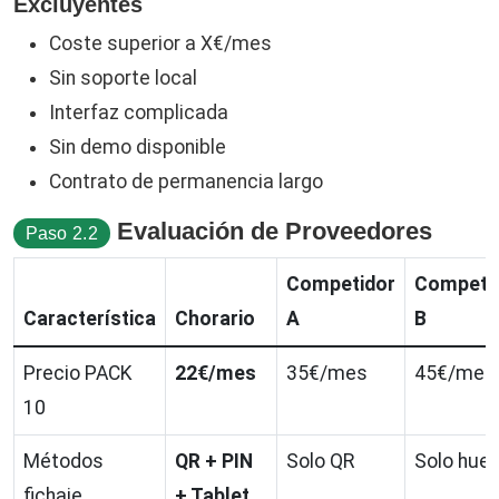
Excluyentes
Coste superior a X€/mes
Sin soporte local
Interfaz complicada
Sin demo disponible
Contrato de permanencia largo
Evaluación de Proveedores
Paso 2.2
Competidor
Competi
Característica
Chorario
A
B
Precio PACK
22€/mes
35€/mes
45€/mes
10
Métodos
QR + PIN
Solo QR
Solo huel
fichaje
+ Tablet